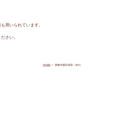
薬も用いられています。
ください。
HOME
>
過敏性腸症候群（IBS）